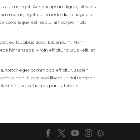
s cursus eget. Aenean ipsum ligula, ultricies
l interdum metus, eget commodo diam augue a
nte scelerisque est, sed ullamcorper nulla
olutpat, eu faucibus dolor bibendum. Nam
os himenaeos. Proin efficitur purus velit, et
illa, tortor eget commodo efficitur, sapien
aximus non. Fusce sed libero ut dui tempor
stie nunc, vel iaculis purus. Integer