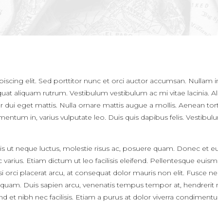
scing elit. Sed porttitor nunc et orci auctor accumsan. Nullam in
quat aliquam rutrum. Vestibulum vestibulum ac mi vitae lacinia. A
tur dui eget mattis. Nulla ornare mattis augue a mollis. Aenean tort
tum in, varius vulputate leo. Duis quis dapibus felis. Vestibulum
ut neque luctus, molestie risus ac, posuere quam. Donec et euis
arius. Etiam dictum ut leo facilisis eleifend. Pellentesque euismod
si orci placerat arcu, at consequat dolor mauris non elit. Fusce n
liquam. Duis sapien arcu, venenatis tempus tempor at, hendrerit ne
ifend et nibh nec facilisis. Etiam a purus at dolor viverra condime