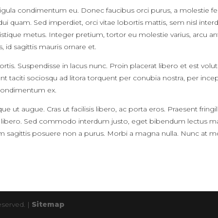
ligula condimentum eu. Donec faucibus orci purus, a molestie feli
nec dui quam. Sed imperdiet, orci vitae lobortis mattis, sem nis
 tristique metus. Integer pretium, tortor eu molestie varius, arcu a
 id sagittis mauris ornare et.
ortis. Suspendisse in lacus nunc. Proin placerat libero et est v
 taciti sociosqu ad litora torquent per conubia nostra, per incept
 condimentum ex.
ue ut augue. Cras ut facilisis libero, ac porta eros. Praesent fring
 id libero. Sed commodo interdum justo, eget bibendum lectus m
 sagittis posuere non a purus. Morbi a magna nulla. Nunc at mole
eserved. |
Sitemap