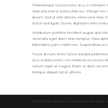
Pellentesque cursus tortor arcu, in interdum 
vitae placerat id, luctus vitae leo. Integer 
ipsum. Sed ut erat ultrices, varius urna vitae,
lectus sed ligula. Donec dignissim ante metus,
Vestibulum porttitor tincidunt augue quis lob
venenatis eget diam vitae tempus. Class aptent
bibendum justo mattis nec. Suspendisse et
Fusce at nunc id leo luctus suscipit pellentesq
arcu sodales enim, non eleifend orci lectus
rutrum eget ut magna. Etiam at diam vel enim
tristique aliquet est et ultrices.
© 2026 The Flyover Conservatives. All rights r